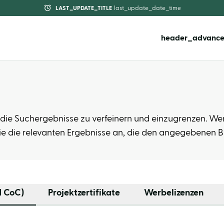
LAST_UPDATE_TITLE
last_update_date_time
header_advance
um die Suchergebnisse zu verfeinern und einzugrenzen. We
ie die relevanten Ergebnisse an, die den angegebenen 
d CoC)
Projektzertifikate
Werbelizenzen