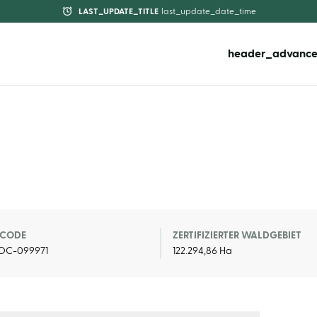
LAST_UPDATE_TITLE
last_update_date_time
header_advance
TCODE
ZERTIFIZIERTER WALDGEBIET
OC-099971
122.294,86 Ha