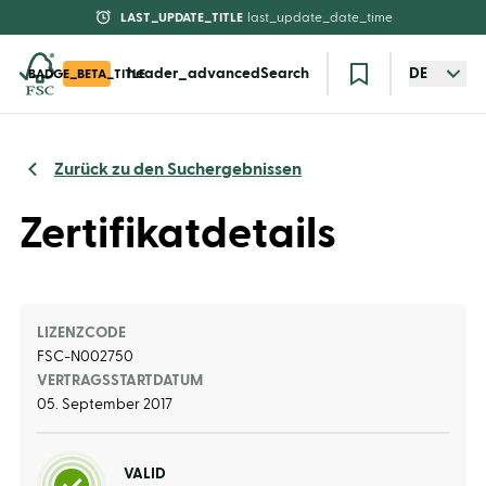
LAST_UPDATE_TITLE
last_update_date_time
header_advancedSearch
DE
BADGE_BETA_TITLE
Zurück zu den Suchergebnissen
Zertifikatdetails
LIZENZCODE
FSC-N002750
VERTRAGSSTARTDATUM
05. September 2017
VALID