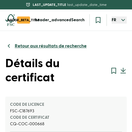
LAST_UPDATE_TITLE
last_update_date_time
header_advancedSearch
FR
BADGE_BETA_TITLE
Retour aux résultats de recherche
Détails du
certificat
CODE DE LICENCE
FSC-C187693
CODE DE CERTIFICAT
CQ-COC-000668