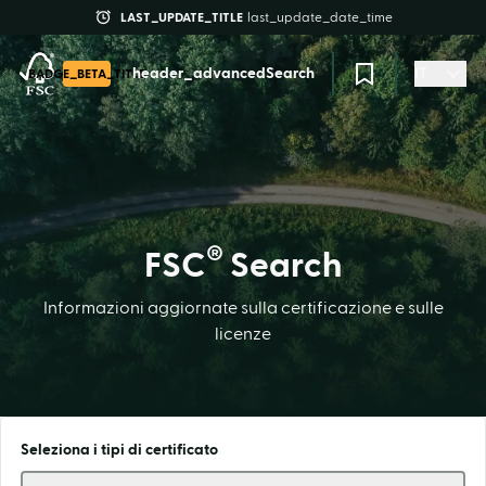
LAST_UPDATE_TITLE
last_update_date_time
header_advancedSearch
IT
BADGE_BETA_TITLE
®
FSC
Search
Informazioni aggiornate sulla certificazione e sulle
licenze
Seleziona i tipi di certificato