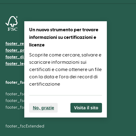
Un nuovo strumento per trovare
informazioni su certificazioni e
footer_reportIssue
licenze
footer_privacyStatementCookiePolicy
Scoprite come cercare, salvare e
footer_disclaimer
scaricare informazioni sui
footer_legalNotice
certificati e come ottenere un file
con la data e l'ora dei record di
footer_fscOrganizationName
certificazione
footer_fscOrganizationAddress
footer_fscOrganizationEmail
No, grazie
Visita il sito
footer_fscOrganizationPhone
footer_fscExtended